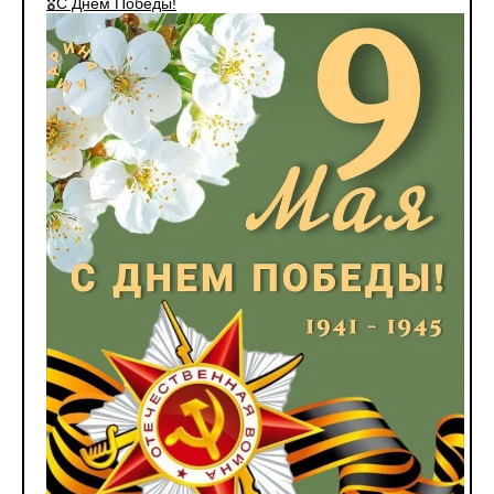
🎖️С Днём Победы!