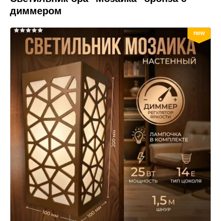
диммером
new